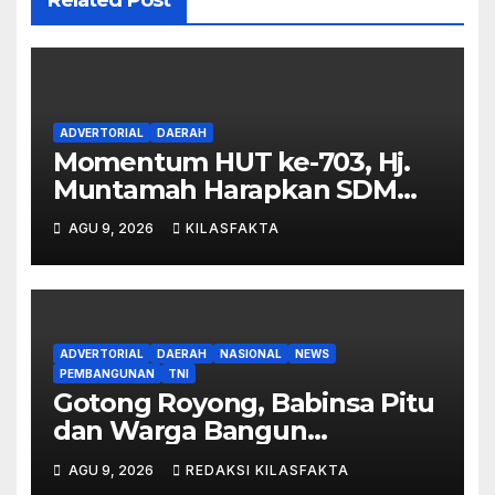
Related Post
ADVERTORIAL
DAERAH
Momentum HUT ke-703, Hj.
Muntamah Harapkan SDM
Meningkat dan
AGU 9, 2026
KILASFAKTA
Kesejahteraan Masyarakat
Semakin Merata
ADVERTORIAL
DAERAH
NASIONAL
NEWS
PEMBANGUNAN
TNI
Gotong Royong, Babinsa Pitu
dan Warga Bangun
Jembatan Garuda di Desa
AGU 9, 2026
REDAKSI KILASFAKTA
Cantel