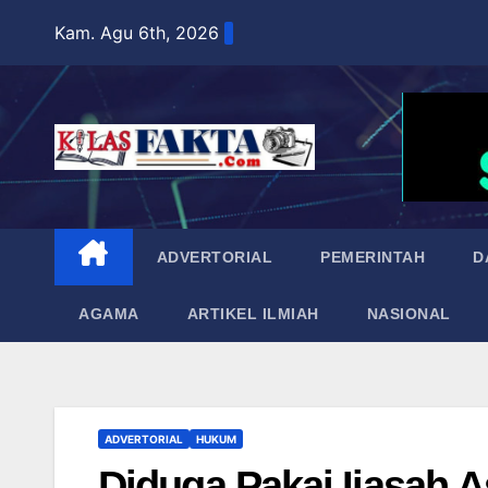
Skip
Kam. Agu 6th, 2026
to
content
ADVERTORIAL
PEMERINTAH
D
AGAMA
ARTIKEL ILMIAH
NASIONAL
ADVERTORIAL
HUKUM
Diduga Pakai Ijasah A