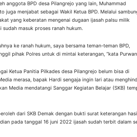
 oleh anggota BPD desa Pilangrejo yang lain, Muhammad
to juga menjabat sebagai Wakil Ketua BPD. Melalui sambu
akat yang keberatan mengenai dugaan ijasah palsu milik
ini sudah masuk proses ranah hukum.
hnya ke ranah hukum, saya bersama teman-teman BPD,
nggil pihak Polres untuk di mintai keterangan, “kata Purwan
gai Ketua Panitia Pilkades desa Pilangrejo belum bisa di
Media merasa, bapak Hardi sengaja ingin lari atau menghind
ekan Media mendatangi Sanggar Kegiatan Belajar (SKB) tem
eroleh dari SKB Demak dengan bukti surat keterangan hasi
ian pada tanggal 16 juni 2022 ijasah sudah terbit dalam s