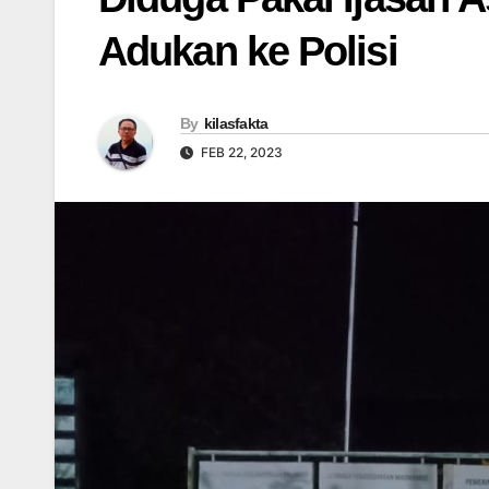
Adukan ke Polisi
By
kilasfakta
FEB 22, 2023