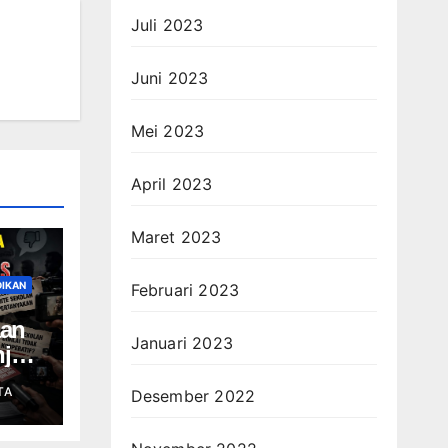
Juli 2023
Juni 2023
Mei 2023
April 2023
Maret 2023
DIKAN
Februari 2023
an
Januari 2023
jadi
he
TA
Desember 2022
m
n