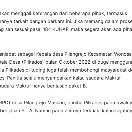
 akan menggali keterangan dari beberapa pihak, termasuk
nya terkait dengan perkara ini. Jika memang dalam pros
ang sah sesuai pasal 184 KUHAP, maka segera akan ada pih
menjabat sebagai Kepala desa Pilangrejo Kecamatan Wonos
ala Desa (Pilkades) bulan Oktober 2022 di duga menggun
nitia Pilkades di tuding juga telah membohongi masyarakat 
es, Panitia selalu menyampaikan kalau saudara Makruf
audara Makruf hanya berijasah paket B.
D) desa Pilangrejo Maskuri, panitia Pilkades pada awaln
erijasah SLTA. Namun pada ahirnya terkuak, kalau sejatin