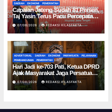
DAERAH
EKONOMI
PEMERINTAH
Capaian Jateng Sudah 81 Persen,
Taj Yasin Terus Pacu Percepatan
Sensus Ekonomi
07/08/2026
REDAKSI KILASFAKTA
ADVERTORIAL
DAERAH
EKONOMI
PARIWISATA
PELAYANAN
PEMBANGUNAN
PEMERINTAH
Hari Jadi ke-703 Pati, Ketua DPRD
Ajak Masyarakat Jaga Persatuan
dan Kedamaian
07/08/2026
REDAKSI KILASFAKTA