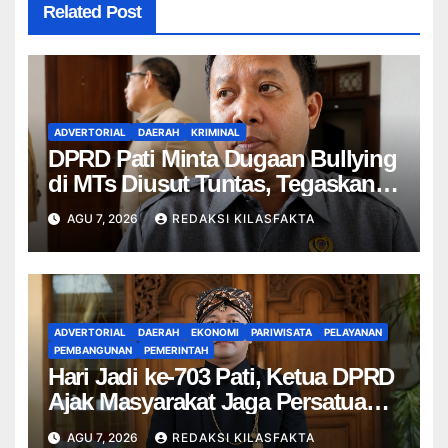
Related Post
ADVERTORIAL
DAERAH
KRIMINAL
DPRD Pati Minta Dugaan Bullying
di MTs Diusut Tuntas, Tegaskan
Tak Boleh Ada yang Ditutupi
AGU 7, 2026
REDAKSI KILASFAKTA
ADVERTORIAL
DAERAH
EKONOMI
PARIWISATA
PELAYANAN
PEMBANGUNAN
PEMERINTAH
Hari Jadi ke-703 Pati, Ketua DPRD
Ajak Masyarakat Jaga Persatuan
dan Kedamaian
AGU 7, 2026
REDAKSI KILASFAKTA