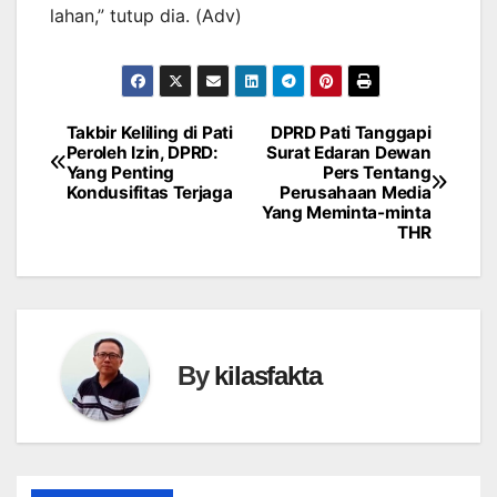
lahan,” tutup dia. (Adv)
Takbir Keliling di Pati
DPRD Pati Tanggapi
Navigasi
Peroleh Izin, DPRD:
Surat Edaran Dewan
Yang Penting
Pers Tentang
pos
Kondusifitas Terjaga
Perusahaan Media
Yang Meminta-minta
THR
By
kilasfakta