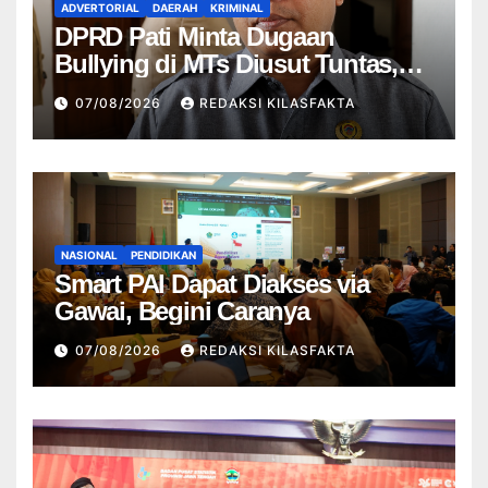
ADVERTORIAL
DAERAH
KRIMINAL
DPRD Pati Minta Dugaan
Bullying di MTs Diusut Tuntas,
Tegaskan Tak Boleh Ada yang
07/08/2026
REDAKSI KILASFAKTA
Ditutupi
NASIONAL
PENDIDIKAN
Smart PAI Dapat Diakses via
Gawai, Begini Caranya
07/08/2026
REDAKSI KILASFAKTA