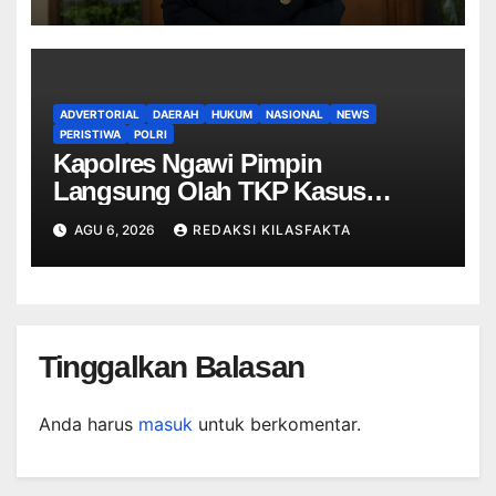
ADVERTORIAL
DAERAH
HUKUM
NASIONAL
NEWS
PERISTIWA
POLRI
Kapolres Ngawi Pimpin
Langsung Olah TKP Kasus
Penganiayaan Berujung
AGU 6, 2026
REDAKSI KILASFAKTA
Meninggal Dunia di Kedunggalar
Tinggalkan Balasan
Anda harus
masuk
untuk berkomentar.