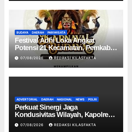
BUDAYA
DAERAH
PARIWISATA
Festival Adhi Loka Angkat
Potensi 21 Kecamatan, Pemkab
Pati Promosikan Budaya dan
07/08/2026
REDAKSI KILASFAKTA
Produk Lokal
ADVERTORIAL
DAERAH
NASIONAL
NEWS
POLRI
Perkuat Sinergi Jaga
Kondusivitas Wilayah, Kapolres
Ngawi Pimpin Curhat Kamtibmas
07/08/2026
REDAKSI KILASFAKTA