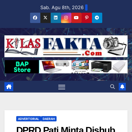
Skip
Sab. Agu 8th, 2026
to
content
ADVERTORIAL
DAERAH
DPRD Pati Minta Dishub