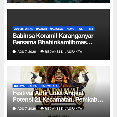
ADVERTORIAL
DAERAH
NASIONAL
NEWS
POLRI
TNI
Babinsa Koramil Karanganyar
Bersama Bhabinkamtibmas
Berikan Pembinaan Kepada
AGU 7, 2026
REDAKSI KILASFAKTA
Linmas
BUDAYA
DAERAH
PARIWISATA
Festival Adhi Loka Angkat
Potensi 21 Kecamatan, Pemkab
Pati Promosikan Budaya dan
AGU 7, 2026
REDAKSI KILASFAKTA
Produk Lokal