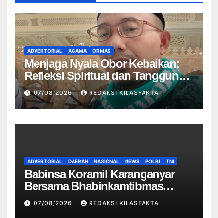
ADVERTORIAL
AGAMA
ORMAS
Menjaga Nyala Obor Kebaikan:
Refleksi Spiritual dan Tanggung
Jawab Moral di Balik Peringatan
07/08/2026
REDAKSI KILASFAKTA
Haul
ADVERTORIAL
DAERAH
NASIONAL
NEWS
POLRI
TNI
Babinsa Koramil Karanganyar
Bersama Bhabinkamtibmas
Berikan Pembinaan Kepada
07/08/2026
REDAKSI KILASFAKTA
Linmas