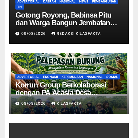
ADVERTORIAL
DAERAH
NASIONAL
NEWS
PEMBANGUNAN
TNI
Gotong Royong, Babinsa Pitu
dan Warga Bangun Jembatan
Garuda di Desa Cantel
09/08/2026
REDAKSI KILASFAKTA
ADVERTORIAL
EKONOMI
KEPEMUDAAN
NASIONAL
SOSIAL
Korrun Group Berkolaborasi
dengan PA Acasia Desa
Sengonbugel Giat Penghijauan
08/08/2026
KILASFAKTA