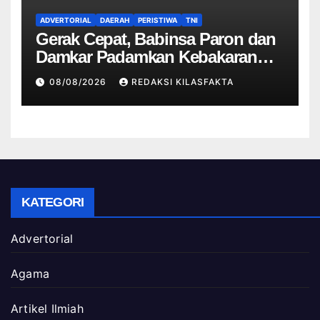
ADVERTORIAL
DAERAH
PERISTIWA
TNI
Gerak Cepat, Babinsa Paron dan
Damkar Padamkan Kebakaran
Rumah Warga Akibat Korsleting
08/08/2026
REDAKSI KILASFAKTA
Listrik
KATEGORI
Advertorial
Agama
Artikel Ilmiah