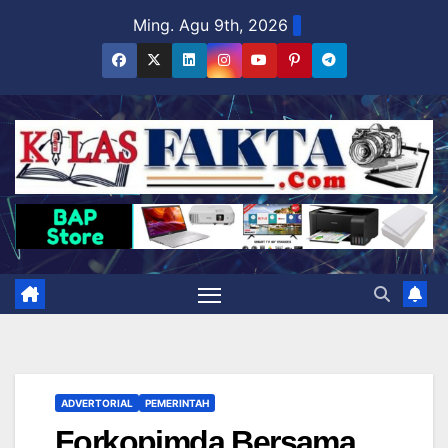
Skip
Ming. Agu 9th, 2026
to
content
ADVERTORIAL
PEMERINTAH
Forkopimda Bersama