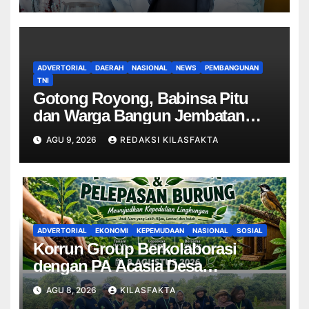
ADVERTORIAL
DAERAH
NASIONAL
NEWS
PEMBANGUNAN
TNI
Gotong Royong, Babinsa Pitu
dan Warga Bangun Jembatan
Garuda di Desa Cantel
AGU 9, 2026
REDAKSI KILASFAKTA
ADVERTORIAL
EKONOMI
KEPEMUDAAN
NASIONAL
SOSIAL
Korrun Group Berkolaborasi
dengan PA Acasia Desa
Sengonbugel Giat Penghijauan
AGU 8, 2026
KILASFAKTA