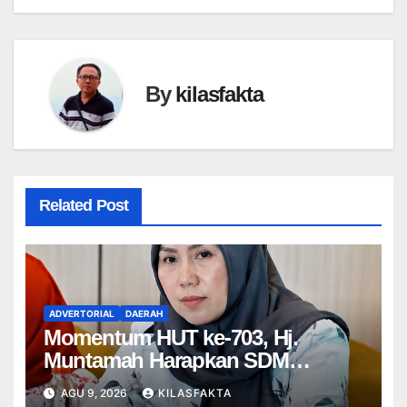
By
kilasfakta
Related Post
ADVERTORIAL
DAERAH
Momentum HUT ke-703, Hj.
Muntamah Harapkan SDM
Meningkat dan Kesejahteraan
AGU 9, 2026
KILASFAKTA
Masyarakat Semakin Merata