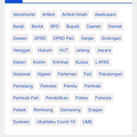
Advertorial
Artikel
Artikel Ilmiah
Aswirusani
Banjir
Berita
BPD
Bupati
Daerah
Demak
Dewan
DPRD
DPRD Pati
Ganjar
Grobogan
Henggar
Hukum
HUT
Jateng
Jepara
Klaten
Kodim
Kriminal
Kudus
LAPAS
Nasional
Ngawi
Parlemen
Pati
Pekalongan
Pemalang
Pemdes
Pemilu
Pemkab
Pemkab Pati
Pendidikan
Polres
Polresta
Polsek
Rembang
Semarang
Sragen
Sudewo
Ubahlaku Covid-19
UMK