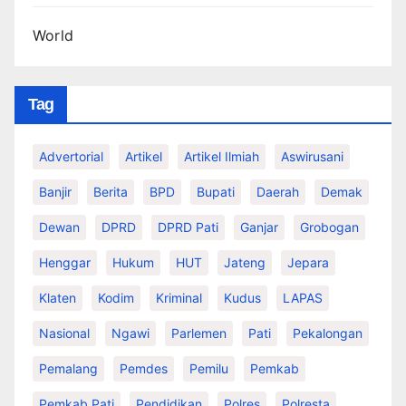
World
Tag
Advertorial
Artikel
Artikel Ilmiah
Aswirusani
Banjir
Berita
BPD
Bupati
Daerah
Demak
Dewan
DPRD
DPRD Pati
Ganjar
Grobogan
Henggar
Hukum
HUT
Jateng
Jepara
Klaten
Kodim
Kriminal
Kudus
LAPAS
Nasional
Ngawi
Parlemen
Pati
Pekalongan
Pemalang
Pemdes
Pemilu
Pemkab
Pemkab Pati
Pendidikan
Polres
Polresta