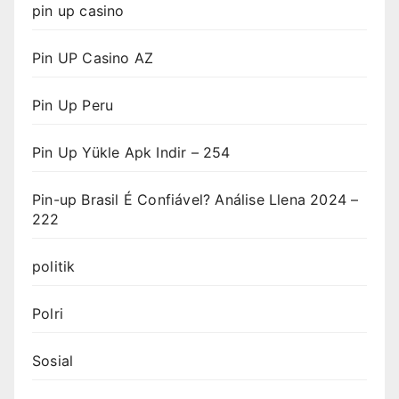
pin up casino
Pin UP Casino AZ
Pin Up Peru
Pin Up Yükle Apk Indir – 254
Pin-up Brasil É Confiável? Análise Llena 2024 –
222
politik
Polri
Sosial