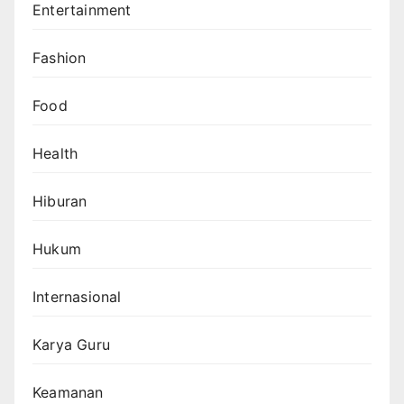
Entertainment
Fashion
Food
Health
Hiburan
Hukum
Internasional
Karya Guru
Keamanan