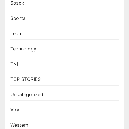
Sosok
Sports
Tech
Technology
TNI
TOP STORIES
Uncategorized
Viral
Western