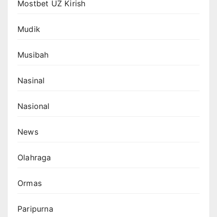
Mostbet UZ Kirish
Mudik
Musibah
Nasinal
Nasional
News
Olahraga
Ormas
Paripurna