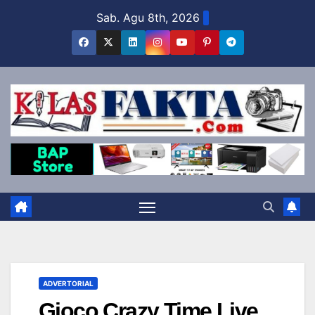
Skip
Sab. Agu 8th, 2026
to
content
ADVERTORIAL
Gioco Crazy Time Live