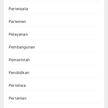
Pariwisata
Parlemen
Pelayanan
Pembangunan
Pemerintah
Pendidikan
Peristiwa
Pertanian