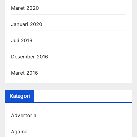
Maret 2020
Januari 2020
Juli 2019
Desember 2016
Maret 2016
Kategori
Advertorial
Agama