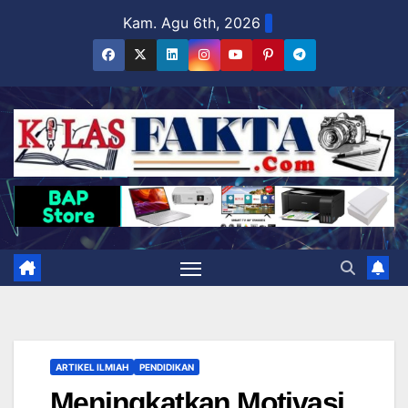
Skip
Kam. Agu 6th, 2026
to
content
ARTIKEL ILMIAH
PENDIDIKAN
Meningkatkan Motivasi