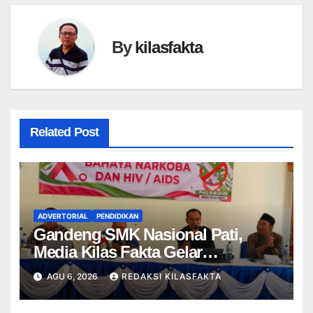
By
kilasfakta
Related Post
ADVERTORIAL
PENDIDIKAN
Gandeng SMK Nasional Pati,
Media Kilas Fakta Gelar
Sosialisasi Bahaya Narkoba dan
AGU 6, 2026
REDAKSI KILASFAKTA
HIV/AIDS bagi Pelajar dan
Mahasiswa