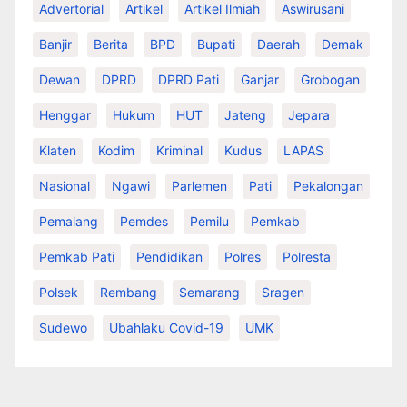
Advertorial
Artikel
Artikel Ilmiah
Aswirusani
Banjir
Berita
BPD
Bupati
Daerah
Demak
Dewan
DPRD
DPRD Pati
Ganjar
Grobogan
Henggar
Hukum
HUT
Jateng
Jepara
Klaten
Kodim
Kriminal
Kudus
LAPAS
Nasional
Ngawi
Parlemen
Pati
Pekalongan
Pemalang
Pemdes
Pemilu
Pemkab
Pemkab Pati
Pendidikan
Polres
Polresta
Polsek
Rembang
Semarang
Sragen
Sudewo
Ubahlaku Covid-19
UMK