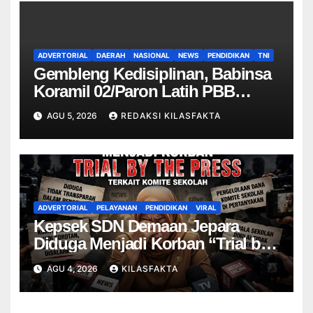
ADVERTORIAL
DAERAH
NASIONAL
NEWS
PENDIDIKAN
TNI
Gembleng Kedisiplinan, Babinsa
Koramil 02/Paron Latih PBB
Siswa MTsN 4 Ngawi
AGU 5, 2026
REDAKSI KILASFAKTA
ADVERTORIAL
PELAYANAN
PENDIDIKAN
VIRAL
Kepsek SDN Demaan Jepara
Diduga Menjadi Korban “Trial by
The Press” oleh Oknum Mengaku
AGU 4, 2026
KILASFAKTA
Wartawan