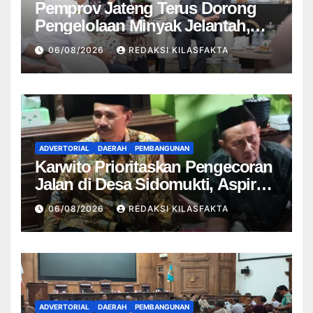
Pemprov Jateng Terus Dorong
Pengelolaan Minyak Jelantah,
Perkuat Ekonomi Keluarga dan
06/08/2026
REDAKSI KILASFAKTA
Jaga Lingkungan
ADVERTORIAL
DAERAH
PEMBANGUNAN
Karwito Prioritaskan Pengecoran
Jalan di Desa Sidomukti, Aspirasi
Warga Jadi Fokus Reses
06/08/2026
REDAKSI KILASFAKTA
ADVERTORIAL
DAERAH
PEMBANGUNAN