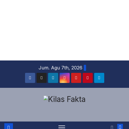
Skip
Jum. Agu 7th, 2026
to
content