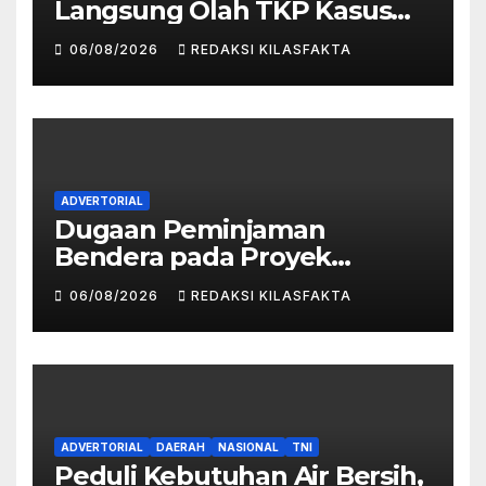
Langsung Olah TKP Kasus
Penganiayaan Berujung
06/08/2026
REDAKSI KILASFAKTA
Meninggal Dunia di
Kedunggalar
ADVERTORIAL
Dugaan Peminjaman
Bendera pada Proyek
Rehabilitasi Aula dan Lobi
06/08/2026
REDAKSI KILASFAKTA
SMPN 2 Kedungwuni Menjadi
Sorotan
ADVERTORIAL
DAERAH
NASIONAL
TNI
Peduli Kebutuhan Air Bersih,