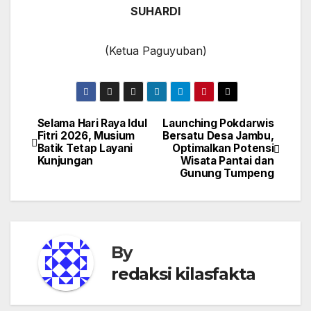
SUHARDI
(Ketua Paguyuban)
Selama Hari Raya Idul
Launching Pokdarwis
Navigasi
Fitri 2026, Musium
Bersatu Desa Jambu,
Batik Tetap Layani
Optimalkan Potensi
pos
Kunjungan
Wisata Pantai dan
Gunung Tumpeng
By
redaksi kilasfakta