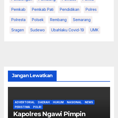
Pemkab
Pemkab Pati
Pendidikan
Polres
Polresta
Polsek
Rembang
Semarang
Sragen
Sudewo
Ubahlaku Covid-19
UMK
Jangan Lewatkan
ADVERTORIAL
DAERAH
HUKUM
NASIONAL
NEWS
PERISTIWA
POLRI
Kapolres Ngawi Pimpin