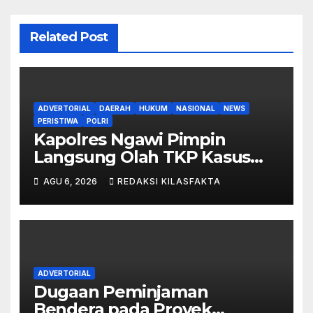
Related Post
ADVERTORIAL
DAERAH
HUKUM
NASIONAL
NEWS
PERISTIWA
POLRI
Kapolres Ngawi Pimpin
Langsung Olah TKP Kasus
Penganiayaan Berujung
AGU 6, 2026
REDAKSI KILASFAKTA
Meninggal Dunia di
Kedunggalar
ADVERTORIAL
Dugaan Peminjaman
Bendera pada Proyek