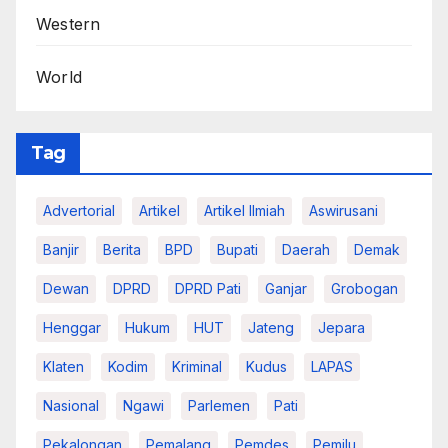
Western
World
Tag
Advertorial
Artikel
Artikel Ilmiah
Aswirusani
Banjir
Berita
BPD
Bupati
Daerah
Demak
Dewan
DPRD
DPRD Pati
Ganjar
Grobogan
Henggar
Hukum
HUT
Jateng
Jepara
Klaten
Kodim
Kriminal
Kudus
LAPAS
Nasional
Ngawi
Parlemen
Pati
Pekalongan
Pemalang
Pemdes
Pemilu