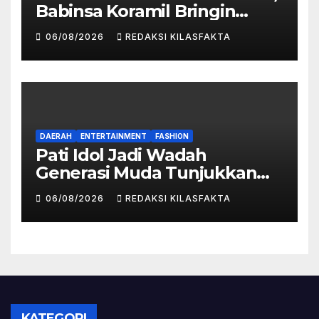
Babinsa Koramil Bringin
Bantu Distribusi Air Bersih
06/08/2026
REDAKSI KILASFAKTA
untuk Warga Desa Suruh
DAERAH
ENTERTAINMENT
FASHION
Pati Idol Jadi Wadah
Generasi Muda Tunjukkan
Bakat, Pemkab Pati Dorong
06/08/2026
REDAKSI KILASFAKTA
Lahirnya Talenta Baru
KATEGORI