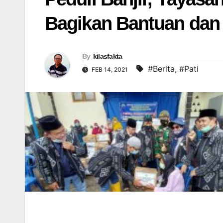
Bagikan Bantuan dan
By
kilasfakta
#Berita
,
#Pati
FEB 14, 2021