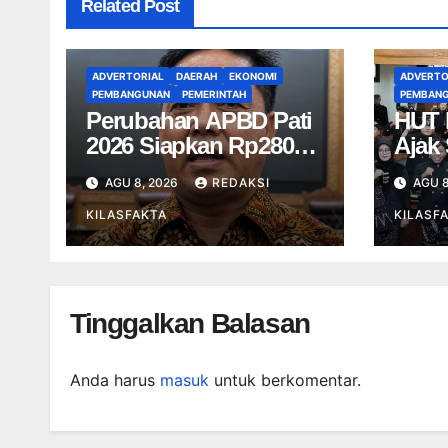
Related Post
ADVERTORIAL
DAERAH
EKONOMI
ADVERTO
PEMBANGUNAN
PEMERINTAH
PEMBAN
Perubahan APBD Pati
HUT 
2026 Siapkan Rp280
Ajak
Miliar, Jalan Rusak
Perk
AGU 8, 2026
REDAKSI
AGU 8
Jadi Prioritas
Pem
KILASFAKTA
KILASF
Tinggalkan Balasan
Anda harus
masuk
untuk berkomentar.