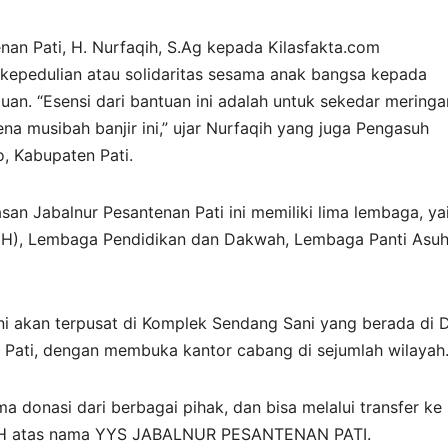
nan Pati, H. Nurfaqih, S.Ag kepada Kilasfakta.com
 kepedulian atau solidaritas sesama anak bangsa kepada
n. “Esensi dari bantuan ini adalah untuk sekedar mering
a musibah banjir ini,” ujar Nurfaqih yang juga Pengasuh
, Kabupaten Pati.
san Jabalnur Pesantenan Pati ini memiliki lima lembaga, ya
IH), Lembaga Pendidikan dan Dakwah, Lembaga Panti Asu
ini akan terpusat di Komplek Sendang Sani yang berada di 
Pati, dengan membuka kantor cabang di sejumlah wilayah
 donasi dari berbagai pihak, dan bisa melalui transfer ke
AH atas nama YYS JABALNUR PESANTENAN PATI.