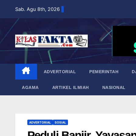
Skip
Sab. Agu 8th, 2026
to
content
ADVERTORIAL
PEMERINTAH
D
AGAMA
ARTIKEL ILMIAH
NASIONAL
ADVERTORIAL
SOSIAL
Peduli Banjir, Yayasa