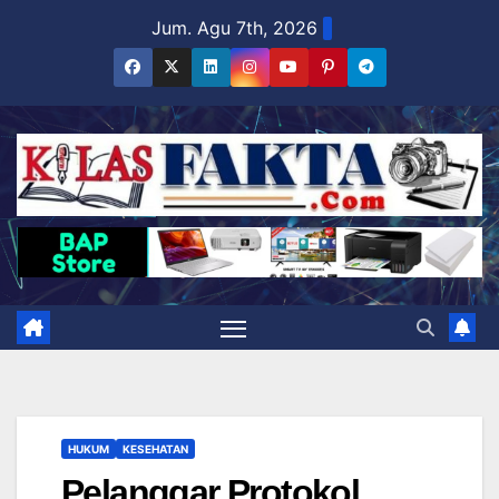
Skip
Jum. Agu 7th, 2026
to
content
HUKUM
KESEHATAN
Pelanggar Protokol