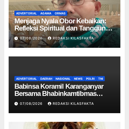
ADVERTORIAL
AGAMA
ORMAS
Menjaga Nyala Obor Kebaikan:
Refleksi Spiritual dan Tanggung
Jawab Moral di Balik Peringatan
07/08/2026
REDAKSI KILASFAKTA
Haul
ADVERTORIAL
DAERAH
NASIONAL
NEWS
POLRI
TNI
Babinsa Koramil Karanganyar
Bersama Bhabinkamtibmas
Berikan Pembinaan Kepada
07/08/2026
REDAKSI KILASFAKTA
Linmas