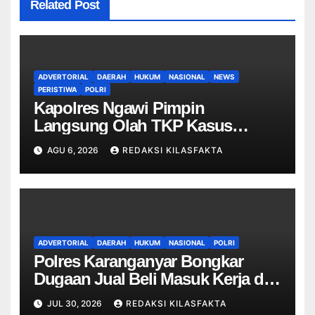
Related Post
ADVERTORIAL
DAERAH
HUKUM
NASIONAL
NEWS
PERISTIWA
POLRI
Kapolres Ngawi Pimpin
Langsung Olah TKP Kasus
Penganiayaan Berujung
AGU 6, 2026
REDAKSI KILASFAKTA
Meninggal Dunia di Kedunggalar
ADVERTORIAL
DAERAH
HUKUM
NASIONAL
POLRI
Polres Karanganyar Bongkar
Dugaan Jual Beli Masuk Kerja di
RSUD, Tiga ASN Jadi Tersangka
JUL 30, 2026
REDAKSI KILASFAKTA