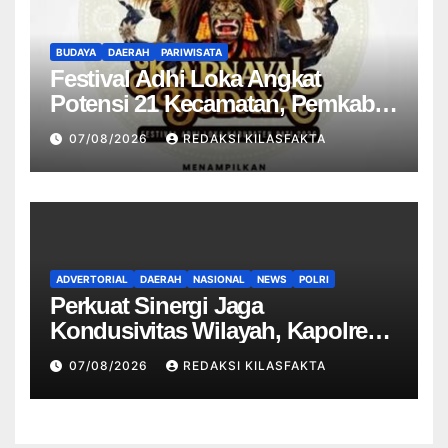
BUDAYA
DAERAH
PARIWISATA
Festival Adhi Loka Angkat
Potensi 21 Kecamatan, Pemkab
Pati Promosikan Budaya dan
07/08/2026
REDAKSI KILASFAKTA
Produk Lokal
ADVERTORIAL
DAERAH
NASIONAL
NEWS
POLRI
Perkuat Sinergi Jaga
Kondusivitas Wilayah, Kapolres
Ngawi Pimpin Curhat Kamtibmas
07/08/2026
REDAKSI KILASFAKTA