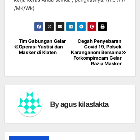
/MK/Wk)
Tim Gabungan Gelar
Cegah Penyebaran
Navigasi
Operasi Yustisi dan
Covid 19, Polsek
Masker di Klaten
Karanganom Bersama
pos
Forkompimcam Gelar
Razia Masker
By
agus kilasfakta