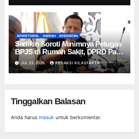
ADVERTORIAL
DAERAH
KESEHATAN
Sadikin Soroti Minimnya Petugas
BPJS di Rumah Sakit, DPRD Pati
Minta Layanan Informasi
JUL 23, 2026
REDAKSI KILASFAKTA
Diperkuat
Tinggalkan Balasan
Anda harus
masuk
untuk berkomentar.