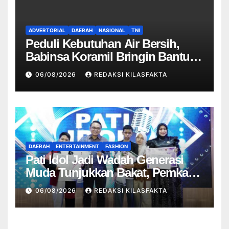
ADVERTORIAL
DAERAH
NASIONAL
TNI
Peduli Kebutuhan Air Bersih,
Babinsa Koramil Bringin Bantu
Distribusi Air Bersih untuk Warga
06/08/2026
REDAKSI KILASFAKTA
Desa Suruh
DAERAH
ENTERTAINMENT
FASHION
Pati Idol Jadi Wadah Generasi
Muda Tunjukkan Bakat, Pemkab
Pati Dorong Lahirnya Talenta
06/08/2026
REDAKSI KILASFAKTA
Baru