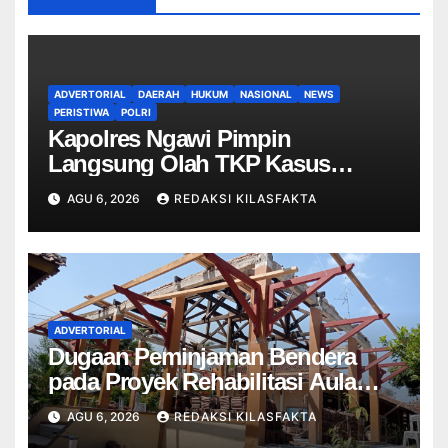
ADVERTORIAL
DAERAH
HUKUM
NASIONAL
NEWS
PERISTIWA
POLRI
Kapolres Ngawi Pimpin
Langsung Olah TKP Kasus
Penganiayaan Berujung
AGU 6, 2026
REDAKSI KILASFAKTA
Meninggal Dunia di Kedunggalar
ADVERTORIAL
Dugaan Peminjaman Bendera
pada Proyek Rehabilitasi Aula
dan Lobi SMPN 2 Kedungwuni
AGU 6, 2026
REDAKSI KILASFAKTA
Menjadi Sorotan