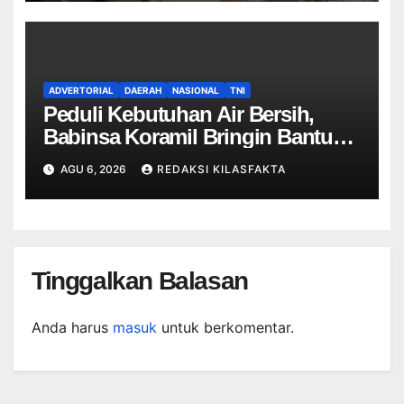
ADVERTORIAL
DAERAH
NASIONAL
TNI
Peduli Kebutuhan Air Bersih,
Babinsa Koramil Bringin Bantu
Distribusi Air Bersih untuk Warga
AGU 6, 2026
REDAKSI KILASFAKTA
Desa Suruh
Tinggalkan Balasan
Anda harus
masuk
untuk berkomentar.