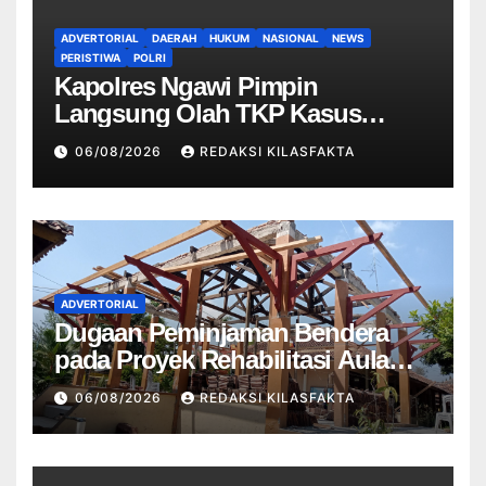
ADVERTORIAL
DAERAH
HUKUM
NASIONAL
NEWS
PERISTIWA
POLRI
Kapolres Ngawi Pimpin
Langsung Olah TKP Kasus
Penganiayaan Berujung
06/08/2026
REDAKSI KILASFAKTA
Meninggal Dunia di Kedunggalar
ADVERTORIAL
Dugaan Peminjaman Bendera
pada Proyek Rehabilitasi Aula
dan Lobi SMPN 2 Kedungwuni
06/08/2026
REDAKSI KILASFAKTA
Menjadi Sorotan