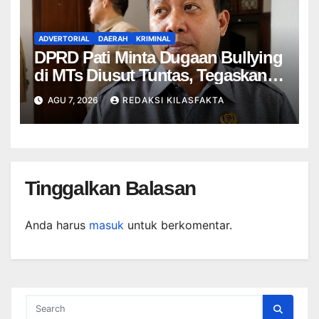
ADVERTORIAL
DAERAH
KRIMINAL
DPRD Pati Minta Dugaan Bullying
di MTs Diusut Tuntas, Tegaskan
Tak Boleh Ada yang Ditutupi
AGU 7, 2026
REDAKSI KILASFAKTA
Tinggalkan Balasan
Anda harus
masuk
untuk berkomentar.