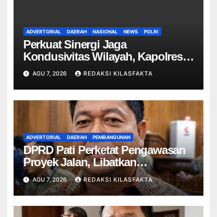
ADVERTORIAL
DAERAH
NASIONAL
NEWS
POLRI
Perkuat Sinergi Jaga
Kondusivitas Wilayah, Kapolres
Ngawi Pimpin Curhat Kamtibmas
AGU 7, 2026
REDAKSI KILASFAKTA
ADVERTORIAL
DAERAH
PEMBANGUNAN
DPRD Pati Perketat Pengawasan
Proyek Jalan, Libatkan
Masyarakat Awasi Pelaksanaan
AGU 7, 2026
REDAKSI KILASFAKTA
APBD