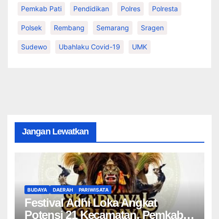
Pemkab Pati
Pendidikan
Polres
Polresta
Polsek
Rembang
Semarang
Sragen
Sudewo
Ubahlaku Covid-19
UMK
Jangan Lewatkan
BUDAYA
DAERAH
PARIWISATA
Festival Adhi Loka Angkat
Potensi 21 Kecamatan, Pemkab