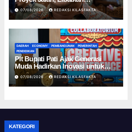
Masyarakat Awasi Pelaksanaan
07/08/2026
REDAKSI KILASFAKTA
APBD
DAERAH
ECONOMY
PEMBANGUNAN
PEMERINTAH
PENDIDIKAN
Plt Bupati Pati Ajak Generasi
Muda Hadirkan Inovasi untuk
Menjawab Tantangan Daerah
07/08/2026
REDAKSI KILASFAKTA
KATEGORI