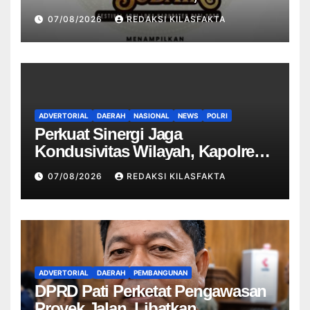
Pati Promosikan Budaya dan
07/08/2026
REDAKSI KILASFAKTA
Produk Lokal
ADVERTORIAL
DAERAH
NASIONAL
NEWS
POLRI
Perkuat Sinergi Jaga
Kondusivitas Wilayah, Kapolres
Ngawi Pimpin Curhat Kamtibmas
07/08/2026
REDAKSI KILASFAKTA
ADVERTORIAL
DAERAH
PEMBANGUNAN
DPRD Pati Perketat Pengawasan
Proyek Jalan, Libatkan