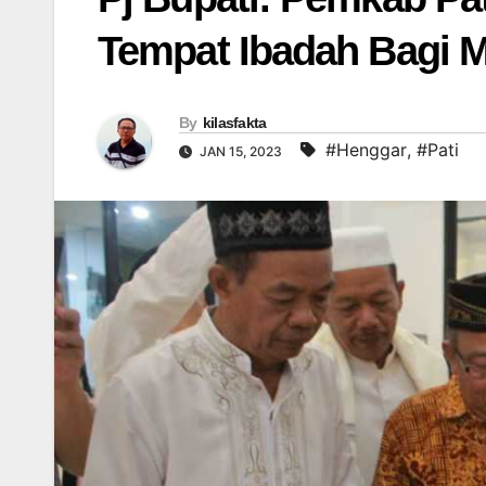
Tempat Ibadah Bagi 
By
kilasfakta
#Henggar
,
#Pati
JAN 15, 2023