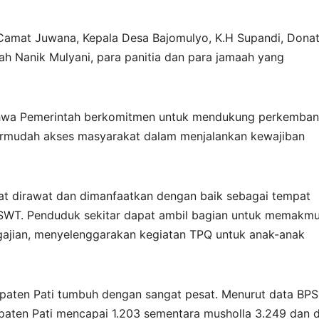
r, Camat Juwana, Kepala Desa Bajomulyo, K.H Supandi, Dona
h Nanik Mulyani, para panitia dan para jamaah yang
hwa Pemerintah berkomitmen untuk mendukung perkemba
ermudah akses masyarakat dalam menjalankan kewajiban
pat dirawat dan dimanfaatkan dengan baik sebagai tempat
 SWT. Penduduk sekitar dapat ambil bagian untuk memakm
ajian, menyelenggarakan kegiatan TPQ untuk anak-anak
upaten Pati tumbuh dengan sangat pesat. Menurut data BPS
upaten Pati mencapai 1.203 sementara musholla 3.249 dan 