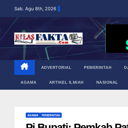
Skip
Sab. Agu 8th, 2026
to
content
ADVERTORIAL
PEMERINTAH
D
AGAMA
ARTIKEL ILMIAH
NASIONAL
AGAMA
PEMERINTAH
Pj Bupati: Pemkab P