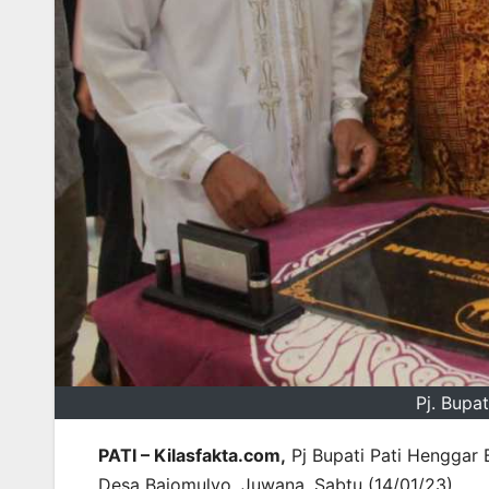
Pj. Bupa
PATI – Kilasfakta.com,
Pj Bupati Pati Henggar
Desa Bajomulyo, Juwana, Sabtu (14/01/23).