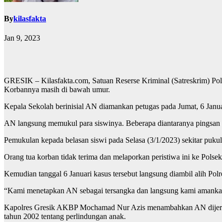
By
kilasfakta
Jan 9, 2023
GRESIK – Kilasfakta.com, Satuan Reserse Kriminal (Satreskrim) Po
Korbannya masih di bawah umur.
Kepala Sekolah berinisial AN diamankan petugas pada Jumat, 6 Ja
AN langsung memukul para siswinya. Beberapa diantaranya pingsan d
Pemukulan kepada belasan siswi pada Selasa (3/1/2023) sekitar puk
Orang tua korban tidak terima dan melaporkan peristiwa ini ke Polse
Kemudian tanggal 6 Januari kasus tersebut langsung diambil alih Po
“Kami menetapkan AN sebagai tersangka dan langsung kami amankan 
Kapolres Gresik AKBP Mochamad Nur Azis menambahkan AN dijerat
tahun 2002 tentang perlindungan anak.