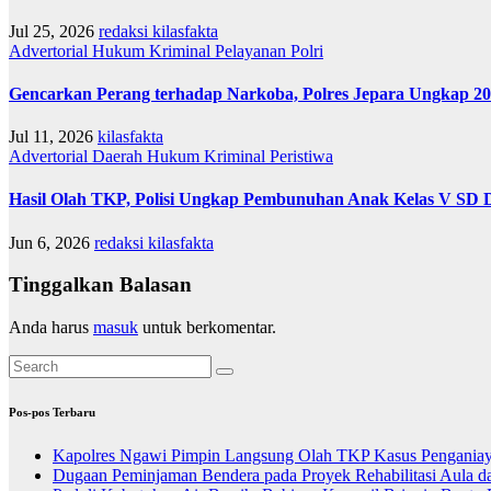
Jul 25, 2026
redaksi kilasfakta
Advertorial
Hukum
Kriminal
Pelayanan
Polri
Gencarkan Perang terhadap Narkoba, Polres Jepara Ungkap 20
Jul 11, 2026
kilasfakta
Advertorial
Daerah
Hukum
Kriminal
Peristiwa
Hasil Olah TKP, Polisi Ungkap Pembunuhan Anak Kelas V SD D
Jun 6, 2026
redaksi kilasfakta
Tinggalkan Balasan
Anda harus
masuk
untuk berkomentar.
Pos-pos Terbaru
Kapolres Ngawi Pimpin Langsung Olah TKP Kasus Penganiay
Dugaan Peminjaman Bendera pada Proyek Rehabilitasi Aula