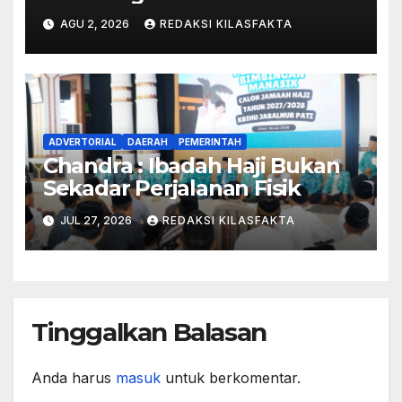
Transparansi P3TGAI di Desa
AGU 2, 2026
REDAKSI KILASFAKTA
Sukorejo
ADVERTORIAL
DAERAH
PEMERINTAH
Chandra : Ibadah Haji Bukan
Sekadar Perjalanan Fisik
JUL 27, 2026
REDAKSI KILASFAKTA
Tinggalkan Balasan
Anda harus
masuk
untuk berkomentar.