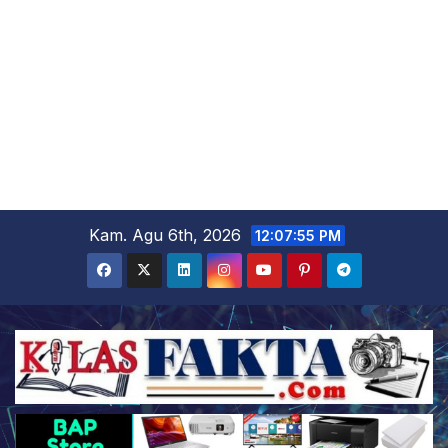
Skip
Kam. Agu 6th, 2026
12:07:56 PM
to
content