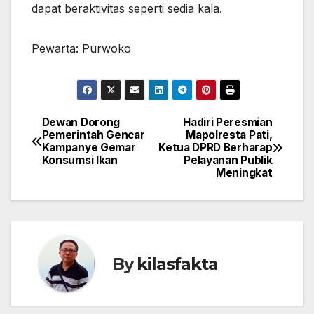
dapat beraktivitas seperti sedia kala.
Pewarta: Purwoko
Dewan Dorong
Hadiri Peresmian
Navigasi
Pemerintah Gencar
Mapolresta Pati,
Kampanye Gemar
Ketua DPRD Berharap
pos
Konsumsi Ikan
Pelayanan Publik
Meningkat
By
kilasfakta