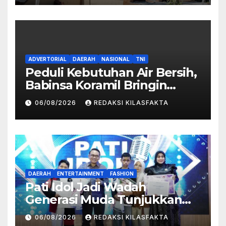
Sorotan
ADVERTORIAL
DAERAH
NASIONAL
TNI
Peduli Kebutuhan Air Bersih,
Babinsa Koramil Bringin
Bantu Distribusi Air Bersih
06/08/2026
REDAKSI KILASFAKTA
untuk Warga Desa Suruh
DAERAH
ENTERTAINMENT
FASHION
Pati Idol Jadi Wadah
Generasi Muda Tunjukkan
Bakat, Pemkab Pati Dorong
06/08/2026
REDAKSI KILASFAKTA
Lahirnya Talenta Baru