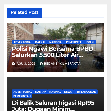
Related Post
ADVERTORIAL
DAERAH
NASIONAL
PEMERINTAH
POLRI
Polisi Ngawi Bersama BPBD
Salurkan 5.500 Liter Air
Bersih, Warga Pitu Ucapkan
AGU 3, 2026
REDAKSI KILASFAKTA
Terima Kasih
ADVERTORIAL
DAERAH
NASINAL
NEWS
PEMBANGUNAN
PEMERINTAH
Di Balik Saluran Irigasi Rp195
Juta: Dugaan Minim