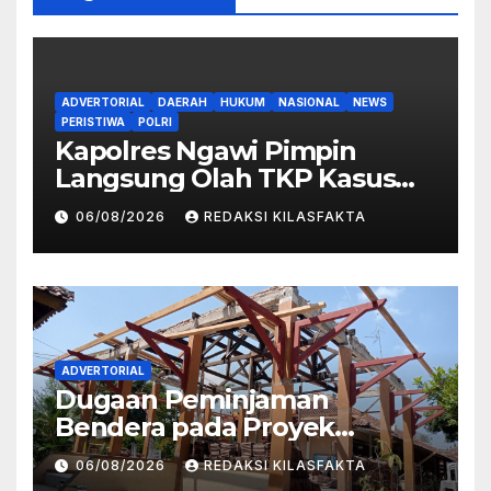
ADVERTORIAL
DAERAH
HUKUM
NASIONAL
NEWS
PERISTIWA
POLRI
Kapolres Ngawi Pimpin
Langsung Olah TKP Kasus
Penganiayaan Berujung
06/08/2026
REDAKSI KILASFAKTA
Meninggal Dunia di
Kedunggalar
ADVERTORIAL
Dugaan Peminjaman
Bendera pada Proyek
Rehabilitasi Aula dan Lobi
06/08/2026
REDAKSI KILASFAKTA
SMPN 2 Kedungwuni Menjadi