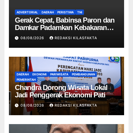
ADVERTORIAL
DAERAH
PERISTIWA
TNI
Gerak Cepat, Babinsa Paron dan
Damkar Padamkan Kebakaran
Rumah Warga Akibat Korsleting
08/08/2026
REDAKSI KILASFAKTA
Listrik
DAERAH
EKONOMI
PARIWISATA
PEMBANGUNAN
PEMERINTAH
Chandra Dorong Wisata Lokal
Jadi Penggerak Ekonomi Pati
08/08/2026
REDAKSI KILASFAKTA