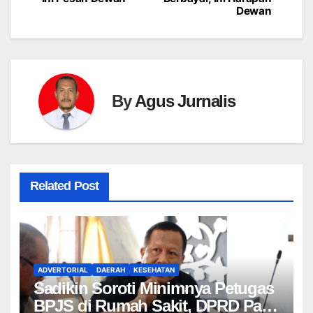
pos
Dewan
By
Agus Jurnalis
Related Post
ADVERTORIAL
DAERAH
KESEHATAN
Sadikin Soroti Minimnya Petugas
BPJS di Rumah Sakit, DPRD Pati