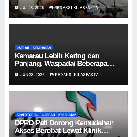
Minta Layanan Informasi
JUL 23, 2026
REDAKSI KILASFAKTA
Diperkuat
DAERAH
KESEHATAN
Kemarau Lebih Kering dan
Panjang, Waspadai Beberapa
Penyakit Ini
JUN 23, 2026
REDAKSI KILASFAKTA
ADVERTORIAL
DAERAH
KESEHATAN
DPRD Pati Dorong Kemudahan
Akses Berobat Lewat Klinik