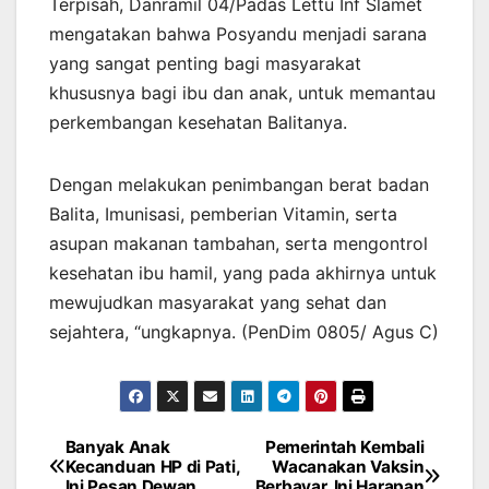
Terpisah, Danramil 04/Padas Lettu Inf Slamet
mengatakan bahwa Posyandu menjadi sarana
yang sangat penting bagi masyarakat
khususnya bagi ibu dan anak, untuk memantau
perkembangan kesehatan Balitanya.
Dengan melakukan penimbangan berat badan
Balita, Imunisasi, pemberian Vitamin, serta
asupan makanan tambahan, serta mengontrol
kesehatan ibu hamil, yang pada akhirnya untuk
mewujudkan masyarakat yang sehat dan
sejahtera, “ungkapnya. (PenDim 0805/ Agus C)
Banyak Anak
Pemerintah Kembali
Navigasi
Kecanduan HP di Pati,
Wacanakan Vaksin
Ini Pesan Dewan
Berbayar, Ini Harapan