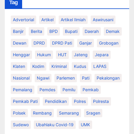
Tag
Advertorial
Artikel
Artikel Ilmiah
Aswirusani
Banjir
Berita
BPD
Bupati
Daerah
Demak
Dewan
DPRD
DPRD Pati
Ganjar
Grobogan
Henggar
Hukum
HUT
Jateng
Jepara
Klaten
Kodim
Kriminal
Kudus
LAPAS
Nasional
Ngawi
Parlemen
Pati
Pekalongan
Pemalang
Pemdes
Pemilu
Pemkab
Pemkab Pati
Pendidikan
Polres
Polresta
Polsek
Rembang
Semarang
Sragen
Sudewo
Ubahlaku Covid-19
UMK