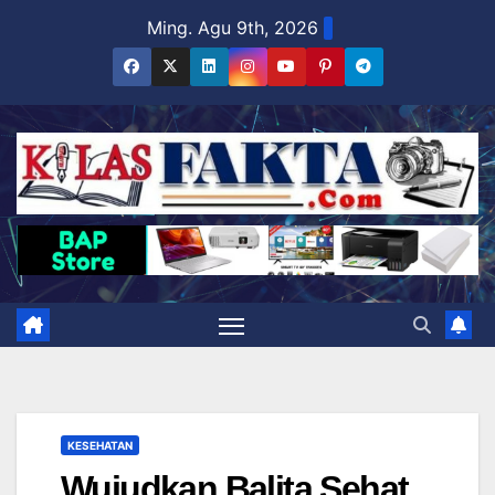
Skip
Ming. Agu 9th, 2026
to
content
KESEHATAN
Wujudkan Balita Sehat,