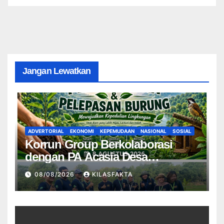
Jangan Lewatkan
ADVERTORIAL
EKONOMI
KEPEMUDAAN
NASIONAL
SOSIAL
Korrun Group Berkolaborasi
dengan PA Acasia Desa
Sengonbugel Giat Penghijauan
08/08/2026
KILASFAKTA