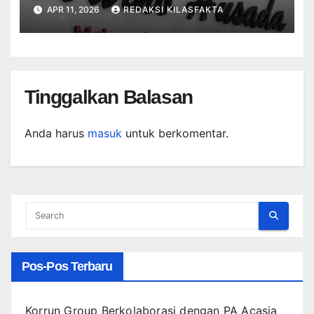
Warno Husada di Winong
APR 11, 2026
REDAKSI KILASFAKTA
Tinggalkan Balasan
Anda harus
masuk
untuk berkomentar.
Pos-Pos Terbaru
Korrun Group Berkolaborasi dengan PA Acasia