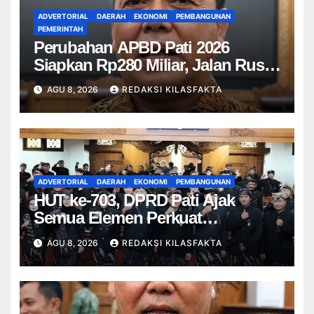
ADVERTORIAL
DAERAH
EKONOMI
PEMBANGUNAN
PEMERINTAH
Perubahan APBD Pati 2026
Siapkan Rp280 Miliar, Jalan Rusak
Jadi Prioritas
AGU 8, 2026
REDAKSI KILASFAKTA
ADVERTORIAL
DAERAH
EKONOMI
PEMBANGUNAN
HUT ke-703, DPRD Pati Ajak
Semua Elemen Perkuat
Kolaborasi Pembangunan
AGU 8, 2026
REDAKSI KILASFAKTA