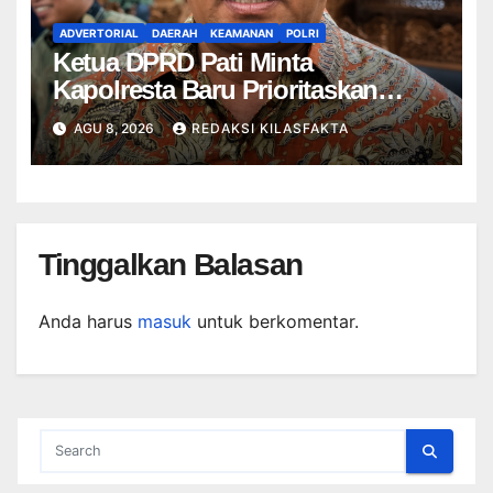
ADVERTORIAL
DAERAH
KEAMANAN
POLRI
Ketua DPRD Pati Minta
Kapolresta Baru Prioritaskan
Keamanan di Tengah Dinamika
AGU 8, 2026
REDAKSI KILASFAKTA
Daerah
Tinggalkan Balasan
Anda harus
masuk
untuk berkomentar.