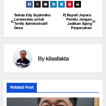
Sekda Edy Sujatmiko:
Pj Bupati Jepara:
Navigasi
Larwasdes untuk
Pemilu Jangan
Tertib Administratif
Jadikan Ajang
pos
Desa
Perpecahan
By
kilasfakta
Related Post