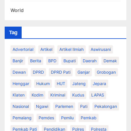
World
Tag
Advertorial
Artikel
Artikel Ilmiah
Aswirusani
Banjir
Berita
BPD
Bupati
Daerah
Demak
Dewan
DPRD
DPRD Pati
Ganjar
Grobogan
Henggar
Hukum
HUT
Jateng
Jepara
Klaten
Kodim
Kriminal
Kudus
LAPAS
Nasional
Ngawi
Parlemen
Pati
Pekalongan
Pemalang
Pemdes
Pemilu
Pemkab
Pemkab Pati
Pendidikan
Polres
Polresta