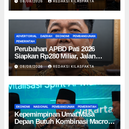
08/08/2026
REDAKSI KILASFAKTA
ADVERTORIAL
DAERAH
EKONOMI
PEMBANGUNAN
PEMERINTAH
Perubahan APBD Pati 2026
Siapkan Rp280 Miliar, Jalan
Rusak Jadi Prioritas
08/08/2026
REDAKSI KILASFAKTA
EKONOMI
NASIONAL
PEMBANGUNAN
PEMERINTAH
Kepemimpinan Umat Masa
Depan Butuh Kombinasi Macro
dan Micro Management