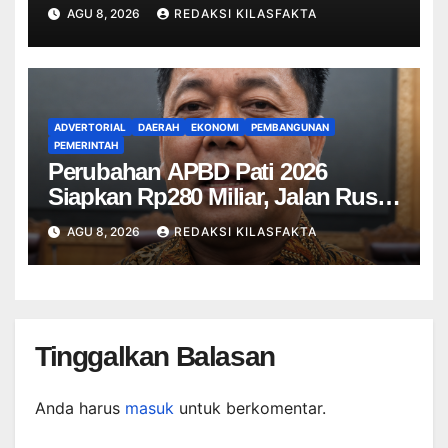
Rumah Warga Akibat Korsleting
AGU 8, 2026
REDAKSI KILASFAKTA
Listrik
ADVERTORIAL
DAERAH
EKONOMI
PEMBANGUNAN
PEMERINTAH
Perubahan APBD Pati 2026
Siapkan Rp280 Miliar, Jalan Rusak
Jadi Prioritas
AGU 8, 2026
REDAKSI KILASFAKTA
Tinggalkan Balasan
Anda harus
masuk
untuk berkomentar.