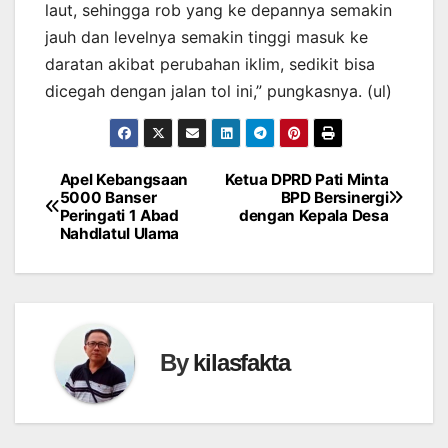
laut, sehingga rob yang ke depannya semakin
jauh dan levelnya semakin tinggi masuk ke
daratan akibat perubahan iklim, sedikit bisa
dicegah dengan jalan tol ini,” pungkasnya. (ul)
Apel Kebangsaan
Ketua DPRD Pati Minta
Navigasi
5000 Banser
BPD Bersinergi
Peringati 1 Abad
dengan Kepala Desa
pos
Nahdlatul Ulama
By
kilasfakta