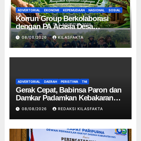
ADVERTORIAL
EKONOMI
KEPEMUDAAN
NASIONAL
SOSIAL
Korrun Group Berkolaborasi
dengan PA Acasia Desa
Sengonbugel Giat Penghijauan
08/08/2026
KILASFAKTA
ADVERTORIAL
DAERAH
PERISTIWA
TNI
Gerak Cepat, Babinsa Paron dan
Damkar Padamkan Kebakaran
Rumah Warga Akibat Korsleting
08/08/2026
REDAKSI KILASFAKTA
Listrik