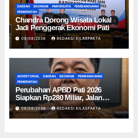
DAERAH
EKONOMI
PARIWISATA
PEMBANGUNAN
PEMERINTAH
Chandra Dorong Wisata Lokal
Jadi Penggerak Ekonomi Pati
08/08/2026
REDAKSI KILASFAKTA
ADVERTORIAL
DAERAH
EKONOMI
PEMBANGUNAN
PEMERINTAH
Perubahan APBD Pati 2026
Siapkan Rp280 Miliar, Jalan
Rusak Jadi Prioritas
08/08/2026
REDAKSI KILASFAKTA