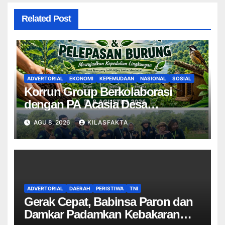
Related Post
ADVERTORIAL
EKONOMI
KEPEMUDAAN
NASIONAL
SOSIAL
Korrun Group Berkolaborasi
dengan PA Acasia Desa
Sengonbugel Giat Penghijauan
AGU 8, 2026
KILASFAKTA
ADVERTORIAL
DAERAH
PERISTIWA
TNI
Gerak Cepat, Babinsa Paron dan
Damkar Padamkan Kebakaran