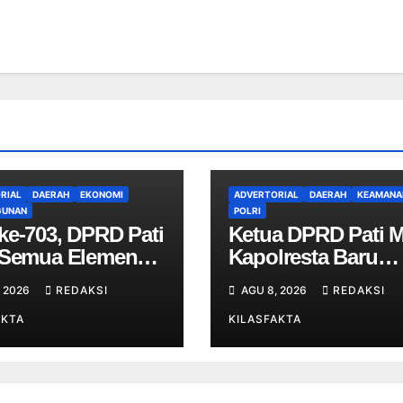
RIAL
DAERAH
EKONOMI
ADVERTORIAL
DAERAH
KEAMANA
GUNAN
POLRI
ke-703, DPRD Pati
Ketua DPRD Pati M
 Semua Elemen
Kapolresta Baru
uat Kolaborasi
Prioritaskan
 2026
REDAKSI
AGU 8, 2026
REDAKSI
bangunan
Keamanan di Teng
AKTA
Dinamika Daerah
KILASFAKTA