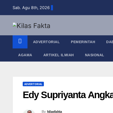
Skip
Sab. Agu 8th, 2026
to
content
ADVERTORIAL
PEMERINTAH
DA
AGAMA
ARTIKEL ILMIAH
NASIONAL
ADVERTORIAL
Edy Supriyanta Angka
By
kilasfakta