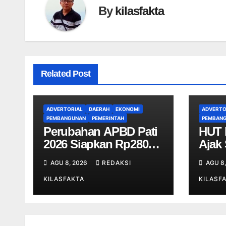
By
kilasfakta
Related Post
ADVERTORIAL
DAERAH
EKONOMI
ADVERTO
PEMBANGUNAN
PEMERINTAH
PEMBAN
Perubahan APBD Pati
HUT 
2026 Siapkan Rp280
Ajak
Miliar, Jalan Rusak
Perk
AGU 8, 2026
REDAKSI
AGU 8,
Jadi Prioritas
Pem
KILASFAKTA
KILASF