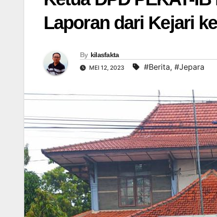
Laporan dari Kejari k
By
kilasfakta
#Berita
,
#Jepara
MEI 12, 2023