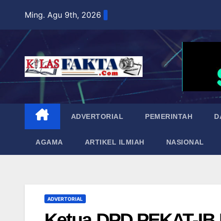
Skip
Ming. Agu 9th, 2026
to
content
ADVERTORIAL
PEMERINTAH
D
AGAMA
ARTIKEL ILMIAH
NASIONAL
ADVERTORIAL
Ketua DPD PEKAT-IB