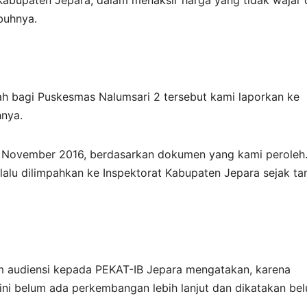
Kabupaten Jepara, dalam menaksir harga yang tidak wajar 
buhnya.
 bagi Puskesmas Nalumsari 2 tersebut kami laporkan ke
hnya.
n November 2016, berdasarkan dokumen yang kami peroleh
lalu dilimpahkan ke Inspektorat Kabupaten Jepara sejak ta
am audiensi kepada PEKAT-IB Jepara mengatakan, karena
t ini belum ada perkembangan lebih lanjut dan dikatakan be