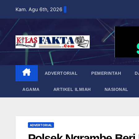
Skip
Kam. Agu 6th, 2026
to
content
ADVERTORIAL
PEMERINTAH
D
AGAMA
ARTIKEL ILMIAH
NASIONAL
ADVERTORIAL
Polsek Ngrambe Ber