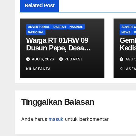
Related Post
ADVERTORIAL
DAERAH
NASINAL
ADVERTO
NASIONAL
NEWS
P
Warga RT 01/RW 09
Gem
Dusun Pepe, Desa
Kedis
Lempong Gelar Kerja
Koram
AGU 6, 2026
REDAKSI
AGU 5
Bakti Sambut HUT Ke-
PBB 
81 Kemerdekaan RI
KILASFAKTA
Ngaw
KILASF
Tinggalkan Balasan
Anda harus
masuk
untuk berkomentar.