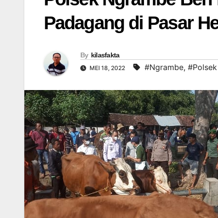
Padagang di Pasar 
By
kilasfakta
#Ngrambe
,
#Polsek
MEI 18, 2022