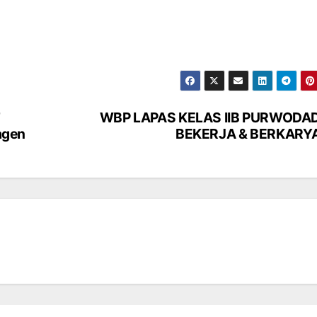
T
WBP LAPAS KELAS IIB PURWODADI
agen
BEKERJA & BERKARYA