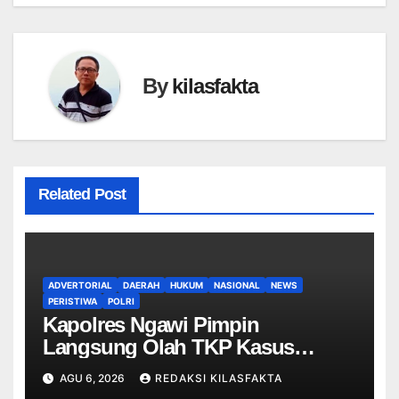
By
kilasfakta
Related Post
ADVERTORIAL
DAERAH
HUKUM
NASIONAL
NEWS
PERISTIWA
POLRI
Kapolres Ngawi Pimpin
Langsung Olah TKP Kasus
Penganiayaan Berujung
AGU 6, 2026
REDAKSI KILASFAKTA
Meninggal Dunia di Kedunggalar