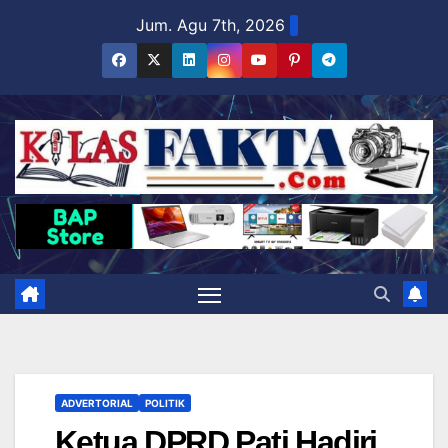
Skip
Jum. Agu 7th, 2026
to
content
ADVERTORIAL
POLITIK
Ketua DPRD Pati Hadiri