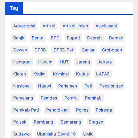
Tag
Advertorial
Artikel
Artikel Ilmiah
Aswirusani
Banjir
Berita
BPD
Bupati
Daerah
Demak
Dewan
DPRD
DPRD Pati
Ganjar
Grobogan
Henggar
Hukum
HUT
Jateng
Jepara
Klaten
Kodim
Kriminal
Kudus
LAPAS
Nasional
Ngawi
Parlemen
Pati
Pekalongan
Pemalang
Pemdes
Pemilu
Pemkab
Pemkab Pati
Pendidikan
Polres
Polresta
Polsek
Rembang
Semarang
Sragen
Sudewo
Ubahlaku Covid-19
UMK