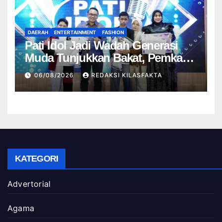
DAERAH
ENTERTAINMENT
FASHION
Pati Idol Jadi Wadah Generasi
Muda Tunjukkan Bakat, Pemkab
Pati Dorong Lahirnya Talenta
06/08/2026
REDAKSI KILASFAKTA
Baru
KATEGORI
Advertorial
Agama