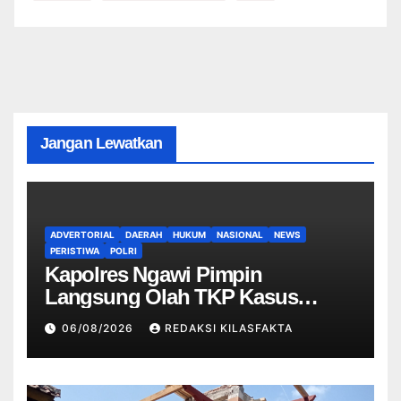
Jangan Lewatkan
ADVERTORIAL
DAERAH
HUKUM
NASIONAL
NEWS
PERISTIWA
POLRI
Kapolres Ngawi Pimpin
Langsung Olah TKP Kasus
Penganiayaan Berujung
06/08/2026
REDAKSI KILASFAKTA
Meninggal Dunia di Kedunggalar