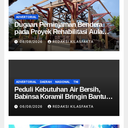
ADVERTORIAL
Dugaan Peminjaman Bendera
pada Proyek Rehabilitasi Aula
dan Lobi SMPN 2 Kedungwuni
06/08/2026
REDAKSI KILASFAKTA
Menjadi Sorotan
ADVERTORIAL
DAERAH
NASIONAL
TNI
Peduli Kebutuhan Air Bersih,
Babinsa Koramil Bringin Bantu
Distribusi Air Bersih untuk Warga
06/08/2026
REDAKSI KILASFAKTA
Desa Suruh