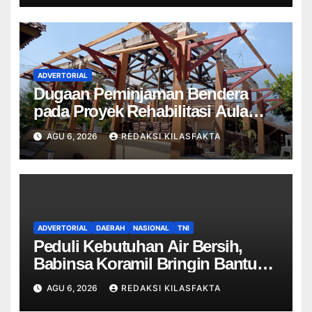
ADVERTORIAL
Dugaan Peminjaman Bendera
pada Proyek Rehabilitasi Aula
dan Lobi SMPN 2 Kedungwuni
AGU 6, 2026
REDAKSI KILASFAKTA
Menjadi Sorotan
ADVERTORIAL
DAERAH
NASIONAL
TNI
Peduli Kebutuhan Air Bersih,
Babinsa Koramil Bringin Bantu
Distribusi Air Bersih untuk Warga
AGU 6, 2026
REDAKSI KILASFAKTA
Desa Suruh