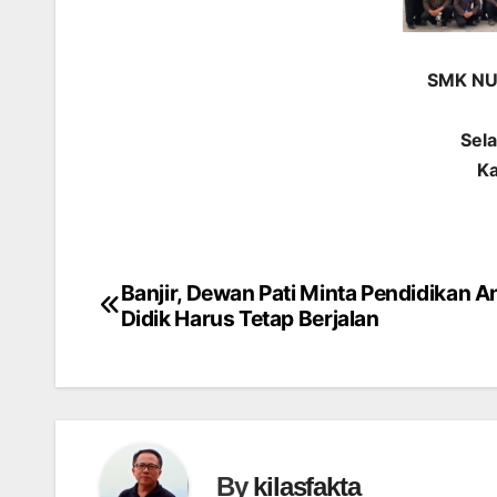
SMK NU
Sela
K
Banjir, Dewan Pati Minta Pendidikan A
Navigasi
Didik Harus Tetap Berjalan
pos
By
kilasfakta