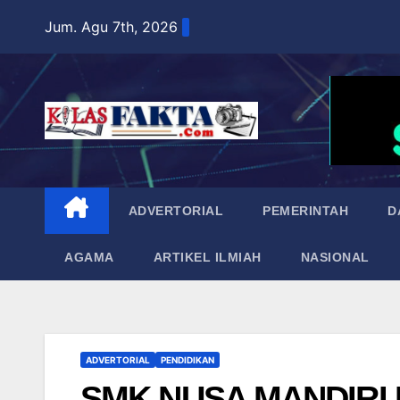
Skip
Jum. Agu 7th, 2026
to
content
ADVERTORIAL
PEMERINTAH
D
AGAMA
ARTIKEL ILMIAH
NASIONAL
ADVERTORIAL
PENDIDIKAN
SMK NUSA MANDIRI