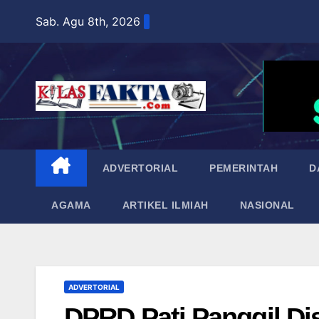
Skip
Sab. Agu 8th, 2026
to
content
ADVERTORIAL
PEMERINTAH
D
AGAMA
ARTIKEL ILMIAH
NASIONAL
ADVERTORIAL
DPRD Pati Panggil Di