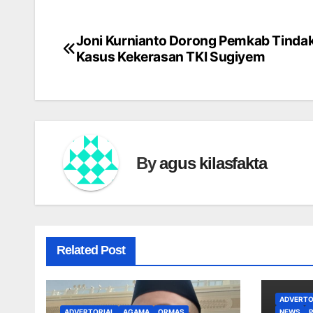
Joni Kurnianto Dorong Pemkab Tindak
Navigasi
Kasus Kekerasan TKI Sugiyem
pos
By
agus kilasfakta
Related Post
ADVERTO
ADVERTORIAL
AGAMA
ORMAS
NEWS
P