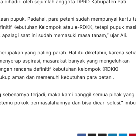
ga dihadiri oleh sejumlah anggota DPRD Kabupaten Pati.
gkaan pupuk. Padahal, para petani sudah mempunyai kartu t
initif Kebutuhan Kelompok atau e-RDKK, tetapi pupuk mas
n, apalagi saat ini sudah memasuki masa tanam,” ujar Ali.
erupakan yang paling parah. Hal itu diketahui, karena seti
 menyerap aspirasi, masarakat banyak yang mengeluhkan
 dengan rencana definitif kebutuhan kelompok (RDKK)
 cukup aman dan memenuhi kebutuhan para petani.
g sebenarnya terjadi, maka kami panggil semua pihak yang
emu pokok permasalahannya dan bisa dicari solusi,” imbuh