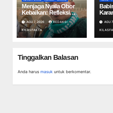
Menjaga Nyala Obor
Babi
Kebaikan: Refleksi
Kara
Spiritual dan
Bhab
AGU 7, 2026
REDAKSI
AGU 7
Tanggung Jawab
Beri
Moral di Balik
KILASFAKTA
Kepa
KILASF
Peringatan Haul
Tinggalkan Balasan
Anda harus
masuk
untuk berkomentar.